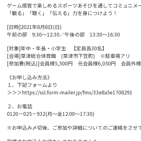
ゲーム感覚で楽しめるスポーツあそびを通してコミュニメ
「観る」「聴く」「伝える」力を身につけよう！
[日時]2021年8月8日(日)
午前の部 9:30～12:30／午後の部 13:30～16:30
[対象]年中・年長・小学生 【定員各30名】
[会場]草津総合体育館 (草津市下笠町) ※駐車場アリ
[参加費(税込)]会員様5,500円 元会員様6,050円 会員外様6
《お申し込み方法》
１、下記フォームより
＞＞＞https://ssl.form-mailer.jp/fms/33e8a5e1708291
２、お電話
0120－025－932(月～金12:00～17:30)
※お申込み〆切後、ご参加や詳細についてのご連絡をさせ