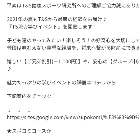
平素はT&S健康スポーツ研究所へのご理解ご協力誠にあり
2021年の夏もT&Sから最幸の経験をお届け♪
『TS流☆学びイベント』を開催します！
子ども達のやってみたい！楽しそう！の好奇心を大切にして
普段は味わえない貴重な経験を、将来へ繋がる財産にでき
嬉しい【ご兄弟割引(－1,100円)】や、安心の【グループ申
♪
魅力たっぷりの学びイベントの詳細はコチラから
下記案内をチェック！
↓ ↓ ↓
https://sites.google.com/view/supokomi/%E3%83
★スポコミコース☆