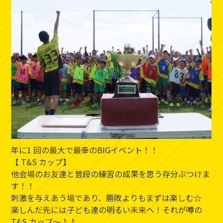
年に1 回の最大で最幸のBIGイベント！！
【 T&S カップ】
他会場のお友達と普段の練習の成果を思う存分ぶつけま
す！！
刺激を与えあう場であり、勝敗よりもまずは楽しむ☆
楽しんだ先には子ども達の明るい未来へ！それが噂の
T&S カップ～♪♪