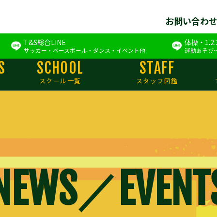
お問い合わ
T&S総合LINE
体操・1.2
サッカー・ベースボール・ダンス・イベント他
運動あそび
S
SCHOOL
STAFF
スクール一覧
スタッフ図鑑
NEWS／EVENT