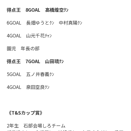
得点王 8GOAL 髙橋煌空ｸﾝ
6GOAL 長畑ゆうとｸﾝ 中村真陽ｸﾝ
4GOAL 山元千花ﾁｬﾝ
園児 年長の部
得点王 7GOAL 山田琉ｸﾝ
5GOAL 五ノ井春義ｸﾝ
4GOAL 泉田空良ｸﾝ
《T&Sカップ賞》
2年生 石部会場しろチーム