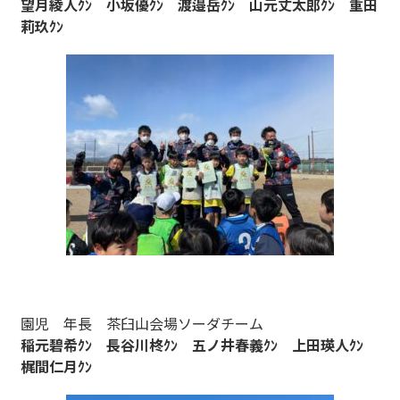
望月綾人ｸﾝ 小坂優ｸﾝ 渡邉岳ｸﾝ 山元丈太郎ｸﾝ 重田
莉玖ｸﾝ
園児 年長 茶臼山会場ソーダチーム
稲元碧希ｸﾝ 長谷川柊ｸﾝ 五ノ井春義ｸﾝ 上田瑛人ｸﾝ
梶間仁月ｸﾝ