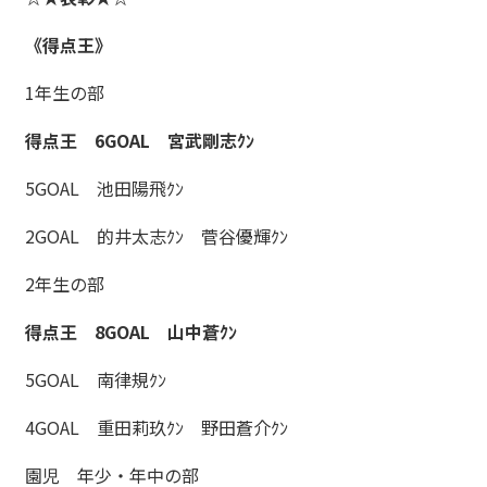
《得点王》
1年生の部
得点王 6GOAL 宮武剛志ｸﾝ
5GOAL 池田陽飛ｸﾝ
2GOAL 的井太志ｸﾝ 菅谷優輝ｸﾝ
2年生の部
得点王 8GOAL 山中蒼ｸﾝ
5GOAL 南律規ｸﾝ
4GOAL 重田莉玖ｸﾝ 野田蒼介ｸﾝ
園児 年少・年中の部