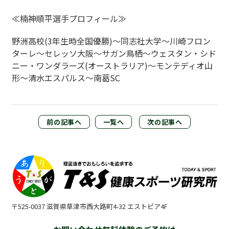
≪楠神順平選手プロフィール≫
野洲高校(3年生時全国優勝)～同志社大学～川崎フロン
ターレ～セレッソ大阪～サガン鳥栖～ウェスタン・シド
ニー・ワンダラーズ(オーストラリア)～モンテディオ山
形～清水エスパルス～南葛SC
前の記事へ
一覧へ
次の記事へ
〒525-0037 滋賀県草津市西大路町4-32 エストピア4F