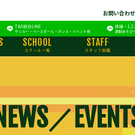
お問い合わ
T&S総合LINE
体操・1.2
サッカー・ベースボール・ダンス・イベント他
運動あそび
S
SCHOOL
STAFF
スクール一覧
スタッフ図鑑
NEWS／EVENT