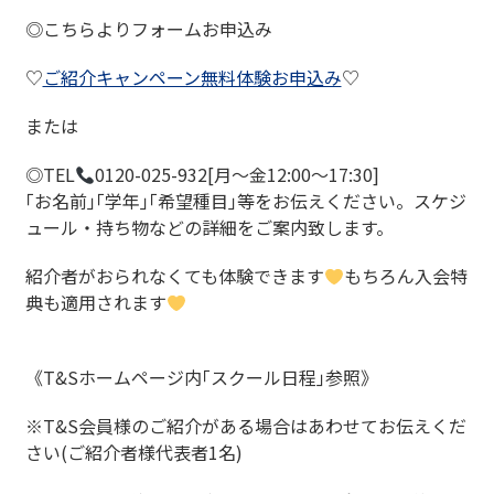
◎こちらよりフォームお申込み
♡
ご紹介キャンペーン無料体験お申込み
♡
または
◎
TEL
0120-025-932
[月～金
12:00
～
17:30
]
｢お名前｣｢学年｣｢希望種目｣等をお伝えください。
スケジ
ュール・持ち物などの詳細をご案内致します。
紹介者がおられなくても体験できます
もちろん入会特
典も適用されます
《T&Sホームページ内｢スクール日程｣参照》
※T&S
会員様のご紹介がある場合はあわせてお伝えくだ
さい(ご紹介者様代表者1名)