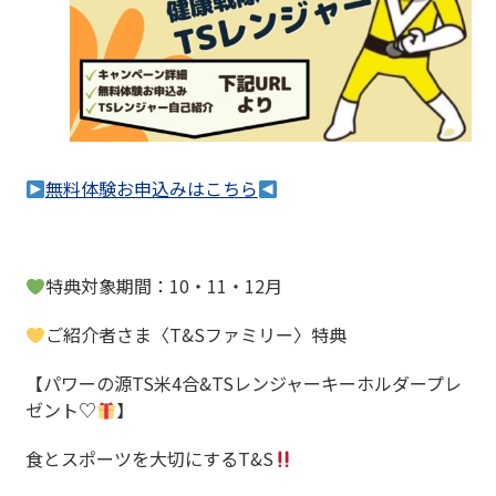
無料体験お申込みはこちら
特典対象期間：
10
・
11
・
12
月
ご紹介者さま〈
T&S
ファミリー〉特典
【パワーの源
TS
米4合&TSレンジャーキーホルダープレ
ゼント♡
】
食とスポーツを大切にする
T&S