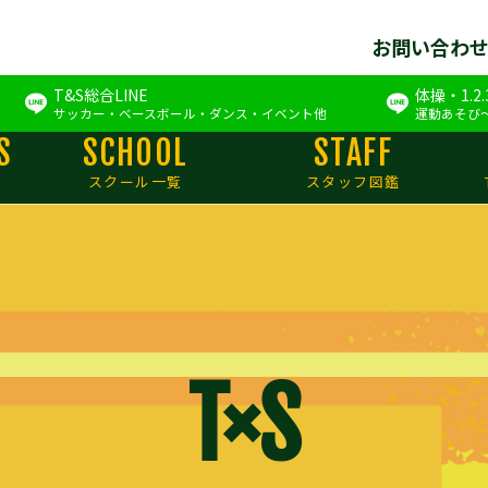
お問い合わ
T&S総合LINE
体操・1.2
サッカー・ベースボール・ダンス・イベント他
運動あそび
S
SCHOOL
STAFF
スクール一覧
スタッフ図鑑
T×S