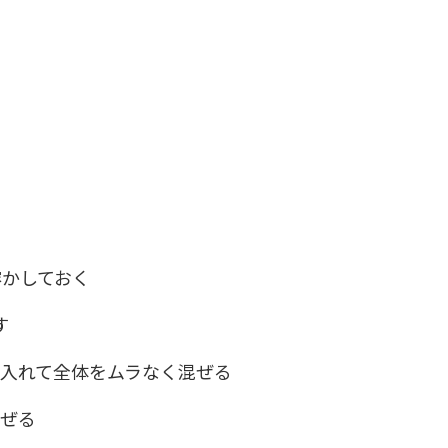
溶かしておく
す
を入れて全体をムラなく混ぜる
混ぜる